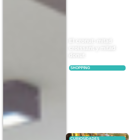
El cronut: mitad
croissant y mitad
donut
SHOPPING
Tiendas outlet de
Nueva York que no
te puedes perder
CURIOSIDADES