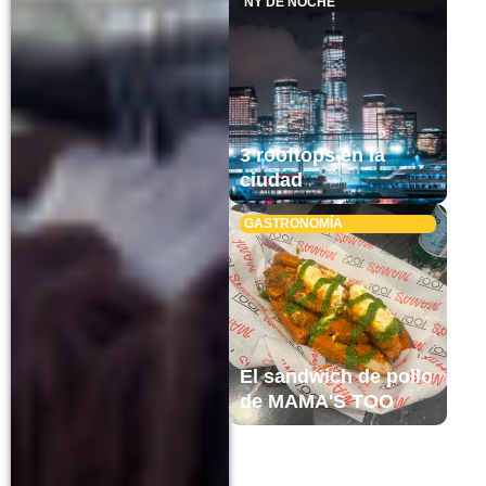
NY DE NOCHE
3 rooftops en la
ciudad
GASTRONOMÍA
El sandwich de pollo
de MAMA'S TOO