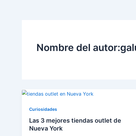
g
o
e
r
o
-
a
k
p
m
l
u
s
Nombre del autor:ga
-
g
Curiosidades
Las 3 mejores tiendas outlet de
Nueva York